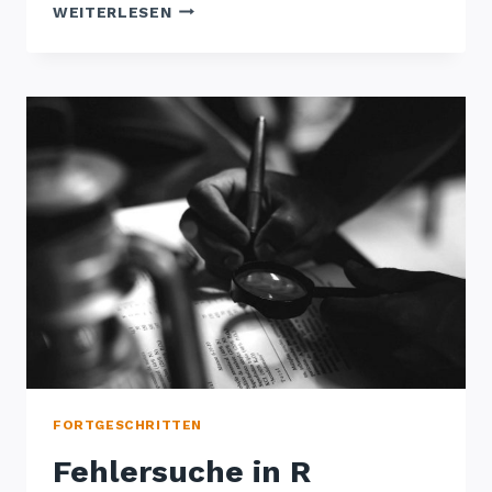
KOMPLEXE
WEITERLESEN
SYSTEME
IN
R
FORTGESCHRITTEN
Fehlersuche in R